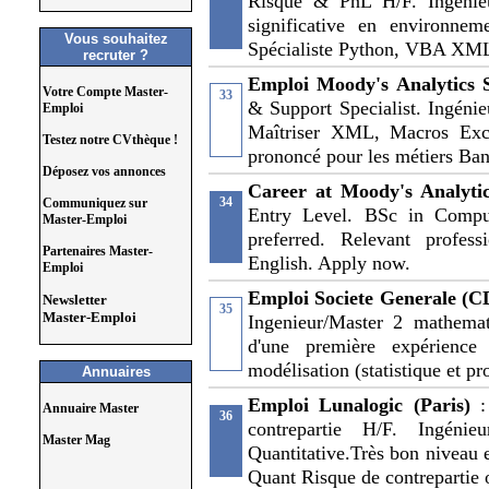
Risque & PnL H/F. Ingénieu
significative en environne
Vous souhaitez
Spécialiste Python, VBA XML
recruter ?
Emploi Moody's Analytics 
Votre Compte Master-
33
& Support Specialist. Ingéni
Emploi
Maîtriser XML, Macros Exc
Testez notre CVthèque !
prononcé pour les métiers Ba
Déposez vos annonces
Career at Moody's Analyti
34
Communiquez sur
Entry Level. BSc in Comput
Master-Emploi
preferred. Relevant profes
Partenaires Master-
English. Apply now.
Emploi
Emploi Societe Generale (CD
Newsletter
35
Master-Emploi
Ingenieur/Master 2 mathemat
d'une première expérienc
modélisation (statistique et pr
Annuaires
Emploi Lunalogic (Paris)
Annuaire Master
36
contrepartie H/F. Ingé
Master Mag
Quantitative.Très bon niveau 
Quant Risque de contrepartie 