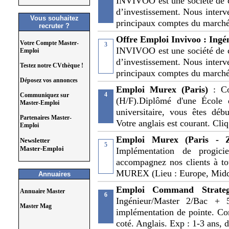
INVIVOO est une société de c
d’investissement. Nous interv
Vous souhaitez
principaux comptes du marc
recruter ?
Offre Emploi Invivoo : Ingé
Votre Compte Master-
3
INVIVOO est une société de c
Emploi
d’investissement. Nous interv
Testez notre CVthèque !
principaux comptes du marc
Déposez vos annonces
Emploi Murex (Paris)
: C
4
Communiquez sur
(H/F).Diplômé d'une École 
Master-Emploi
universitaire, vous êtes déb
Partenaires Master-
Votre anglais est courant. Cliq
Emploi
Emploi Murex (Paris -
Newsletter
5
Master-Emploi
Implémentation de progicie
accompagnez nos clients à tou
MUREX (Lieu : Europe, Middl
Annuaires
Emploi Command Strate
Annuaire Master
6
Ingénieur/Master 2/Bac + 5
Master Mag
implémentation de pointe. Co
coté. Anglais. Exp : 1-3 ans, 