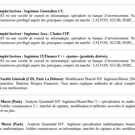
mploi Invivoo : Ingénieur Generaliste C#.
 est une société de conseil en informatique, spécialisée en banque d’investissement. No
ournisseur privilégié auprès des principaux comptes du marché : CALYON, SGCIB, HSBC,..
mploi Invivoo : Ingénieur Java : Chaîne STP.
 est une société de conseil en informatique, spécialisée en banque d’investissement. No
ournisseur privilégié auprès des principaux comptes du marché : CALYON, SGCIB, HSBC,..
mploi Invivoo : Ingénieur IT/Finance C++ «junior» (produits dérivés).
 est une société de conseil en informatique, spécialisée en banque d’investissement. No
ournisseur privilégié auprès des principaux comptes du marché : CALYON, SGCIB, HSBC,..
Société Générale (CDI, Paris La Défense)
: Modélisateur Marché H/F. Ingénieur/Master 2/B
inancières. Maitriser Risques Financiers. Vous aimez expliquer méthodes de calcul compl
à vos interlocuteurs.
 Murex (Paris)
: Analyste Quantitatif H/F. Ingénieur/Master/Bac+5 + spécialisation en maths 
 Solides connaissances C+, marchés de capitaux, modélisation et méthodes associées et anglai
st un plus.
 Murex (Paris)
: Analyste Quantitatif H/F.. Ingénieur spécialisation mathématiques financi
n mathématiques. Solides connaissances en informatique, marchés de capitaux et des modélisat