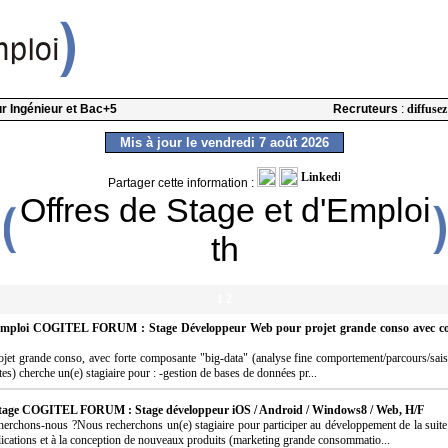
our Ingénieur et Bac+5
Recruteurs
:
diffusez
Mis à jour le vendredi 7 août 2026
Partager cette information :
Offres de Stage et d'Emploi
th
1
2
Emploi COGITEL FORUM : Stage Développeur Web pour projet grande conso avec c
jet grande conso, avec forte composante "big-data" (analyse fine comportement/parcours/saisi
tes) cherche un(e) stagiaire pour : -gestion de bases de données pr...
Stage COGITEL FORUM : Stage développeur iOS / Android / Windows8 / Web, H/F
herchons-nous ?Nous recherchons un(e) stagiaire pour participer au développement de la suit
ications et à la conception de nouveaux produits (marketing grande consommatio...