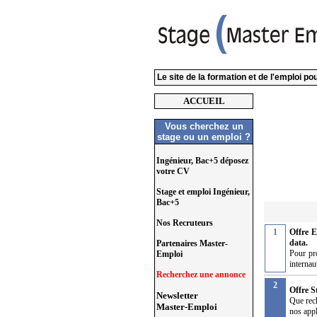
Le site de la formation et de l'emploi p
ACCUEIL
Vous cherchez un
stage ou un emploi ?
Ingénieur, Bac+5 déposez
votre CV
Stage et emploi Ingénieur,
Bac+5
Nos Recruteurs
1
Offre 
data.
Partenaires Master-
Pour pro
Emploi
internau
Recherchez une annonce
2
Offre 
Newsletter
Que rec
Master-Emploi
nos appl