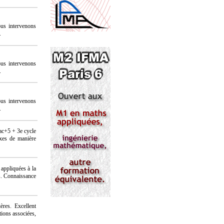
us intervenons
.
us intervenons
.
us intervenons
.
ac+5 + 3e cycle
exes de manière
appliquées à la
s. Connaissance
ères. Excellent
ions associées,