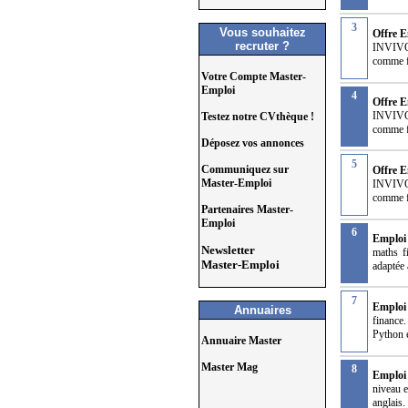
3
Vous souhaitez
Offre E
recruter ?
INVIVOO
comme f
Votre Compte Master-
Emploi
4
Offre E
INVIVOO
Testez notre CVthèque !
comme f
Déposez vos annonces
5
Communiquez sur
Offre E
Master-Emploi
INVIVOO
comme f
Partenaires Master-
Emploi
6
Emploi 
Newsletter
maths f
Master-Emploi
adaptée 
7
Emploi
Annuaires
finance.
Python e
Annuaire Master
Master Mag
8
Emploi
niveau e
anglais.