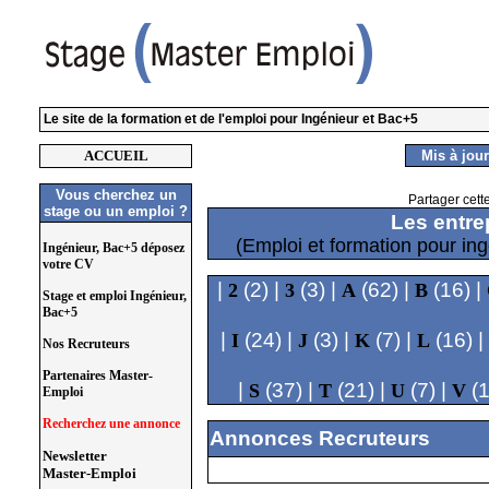
Le site de la formation et de l'emploi pour Ingénieur et Bac+5
ACCUEIL
Mis à jour
Vous cherchez un
Partager cett
stage ou un emploi ?
Les entre
(Emploi et formation pour i
Ingénieur, Bac+5 déposez
votre CV
|
(2) |
(3) |
(62) |
(16) |
2
3
A
B
Stage et emploi Ingénieur,
Bac+5
|
(24) |
(3) |
(7) |
(16) |
I
J
K
L
Nos Recruteurs
Partenaires Master-
|
(37) |
(21) |
(7) |
(1
S
T
U
V
Emploi
Recherchez une annonce
Annonces Recruteurs
Newsletter
Master-Emploi