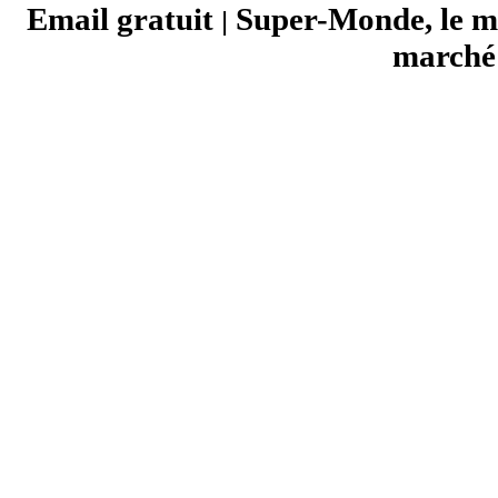
Email gratuit
Super-Monde, le mo
|
marché