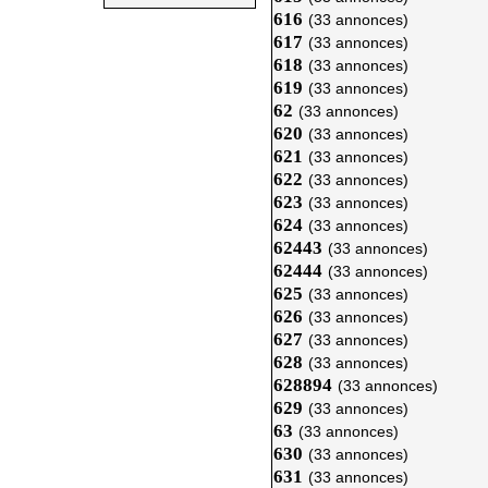
616
(33 annonces)
617
(33 annonces)
618
(33 annonces)
619
(33 annonces)
62
(33 annonces)
620
(33 annonces)
621
(33 annonces)
622
(33 annonces)
623
(33 annonces)
624
(33 annonces)
62443
(33 annonces)
62444
(33 annonces)
625
(33 annonces)
626
(33 annonces)
627
(33 annonces)
628
(33 annonces)
628894
(33 annonces)
629
(33 annonces)
63
(33 annonces)
630
(33 annonces)
631
(33 annonces)