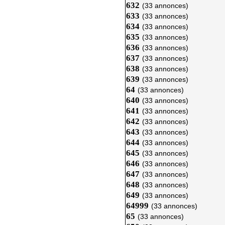
632
(33 annonces)
633
(33 annonces)
634
(33 annonces)
635
(33 annonces)
636
(33 annonces)
637
(33 annonces)
638
(33 annonces)
639
(33 annonces)
64
(33 annonces)
640
(33 annonces)
641
(33 annonces)
642
(33 annonces)
643
(33 annonces)
644
(33 annonces)
645
(33 annonces)
646
(33 annonces)
647
(33 annonces)
648
(33 annonces)
649
(33 annonces)
64999
(33 annonces)
65
(33 annonces)