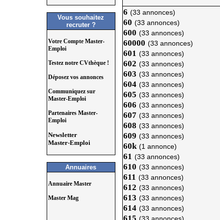
6
(33 annonces)
Vous souhaitez
60
(33 annonces)
recruter ?
600
(33 annonces)
Votre Compte Master-
60000
(33 annonces)
Emploi
601
(33 annonces)
602
Testez notre CVthèque !
(33 annonces)
603
(33 annonces)
Déposez vos annonces
604
(33 annonces)
Communiquez sur
605
(33 annonces)
Master-Emploi
606
(33 annonces)
Partenaires Master-
607
(33 annonces)
Emploi
608
(33 annonces)
Newsletter
609
(33 annonces)
Master-Emploi
60k
(1 annonce)
61
(33 annonces)
610
(33 annonces)
Annuaires
611
(33 annonces)
Annuaire Master
612
(33 annonces)
613
(33 annonces)
Master Mag
614
(33 annonces)
615
(33 annonces)