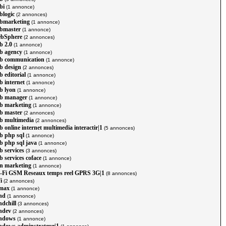
bi
(1 annonce)
blogic
(2 annonces)
bmarketing
(1 annonce)
bmaster
(1 annonce)
bSphere
(2 annonces)
b 2.0
(1 annonce)
b agency
(1 annonce)
b communication
(1 annonce)
b design
(2 annonces)
 editorial
(1 annonce)
b internet
(1 annonce)
b lyon
(1 annonce)
b manager
(1 annonce)
b marketing
(1 annonce)
b master
(2 annonces)
b multimedia
(2 annonces)
 online internet multimedia interactir|1
(5 annonces)
b php sql
(1 annonce)
b php sql java
(1 annonce)
b services
(3 annonces)
 services coface
(1 annonce)
n marketing
(1 annonce)
-Fi GSM Reseaux temps reel GPRS 3G|1
(8 annonces)
i
(2 annonces)
max
(1 annonce)
nd
(1 annonce)
ndchill
(3 annonces)
ndev
(2 annonces)
ndows
(1 annonce)