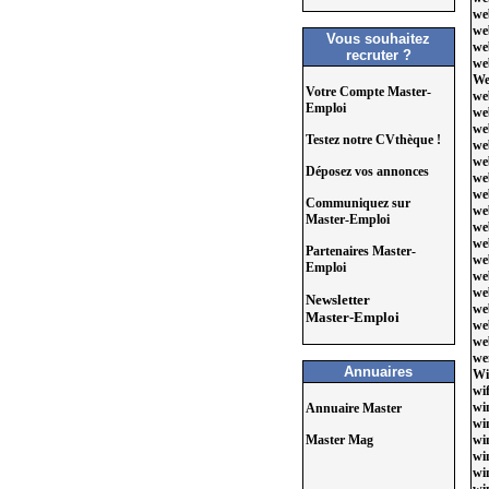
we
we
Vous souhaitez
we
recruter ?
we
We
Votre Compte Master-
we
Emploi
we
we
Testez notre CVthèque !
we
web
Déposez vos annonces
we
we
Communiquez sur
we
Master-Emploi
we
we
Partenaires Master-
we
Emploi
web
we
Newsletter
we
Master-Emploi
we
web
we
Annuaires
Wi
wif
wi
Annuaire Master
wi
Master Mag
wi
wi
wi