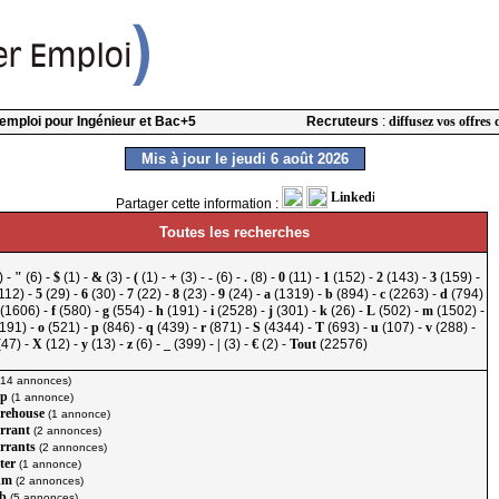
l'emploi pour Ingénieur et Bac+5
Recruteurs
:
diffusez vos offres 
Mis à jour le jeudi 6 août 2026
Partager cette information :
Toutes les recherches
) -
"
(6) -
$
(1) -
&
(3) -
(
(1) -
+
(3) -
-
(6) -
.
(8) -
0
(11) -
1
(152) -
2
(143) -
3
(159) -
112) -
5
(29) -
6
(30) -
7
(22) -
8
(23) -
9
(24) -
a
(1319) -
b
(894) -
c
(2263) -
d
(794)
(1606) -
f
(580) -
g
(554) -
h
(191) -
i
(2528) -
j
(301) -
k
(26) -
L
(502) -
m
(1502) -
191) -
o
(521) -
p
(846) -
q
(439) -
r
(871) -
S
(4344) -
T
(693) -
u
(107) -
v
(288) -
47) -
X
(12) -
y
(13) -
z
(6) -
_
(399) -
|
(3) -
€
(2) -
Tout
(22576)
(14 annonces)
p
(1 annonce)
rehouse
(1 annonce)
rrant
(2 annonces)
rrants
(2 annonces)
ter
(1 annonce)
dm
(2 annonces)
b
(5 annonces)