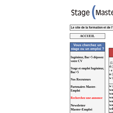
Le site de la formation et de 
ACCUEIL
Vous cherchez un
stage ou un emploi ?
Ingénieur, Bac+5 déposez
votre CV
(1
4
(
Stage et emploi Ingénieur,
-
e
Bac+5
n
(
w
(
Nos Recruteurs
w
Partenaires Master-
wa
Emploi
wa
wa
Recherchez une annonce
wa
wa
Newsletter
w
Master-Emploi
we